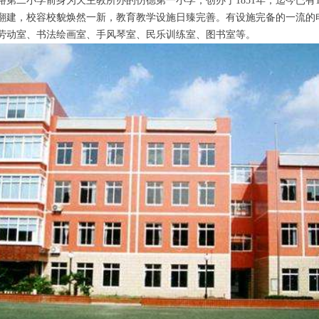
路第二小学前身为天主教所办的仿德第一小学，创办于1851年，迄今已有14
翻建，校容校貌焕然一新，教育教学设施日臻完善。有设施完备的一流的电
劳动室、书法绘画室、手风琴室、民乐训练室、图书室等。