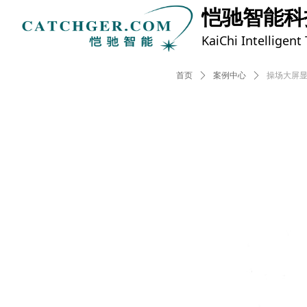
恺驰智能科
KaiChi Intelligent
首页
ꄲ
案例中心
ꄲ
操场大屏