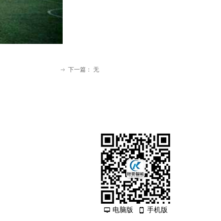
下一篇：
无
ꁹ
电脑版
手机版
넡
넓